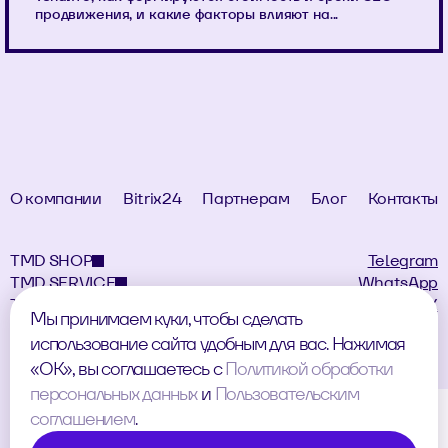
продвижения, и какие факторы влияют на...
О компании
Bitrix24
Партнерам
Блог
Контакты
TMD SHOP
Telegram
TMD SERVICE
WhatsApp
TMD LANDING
MAX
Мы принимаем куки, чтобы сделать
использование сайта удобным для вас. Нажимая
«ОК», вы соглашаетесь с
Политикой обработки
персональных данных
и
Пользовательским
Согласие на обработку персональных данных
соглашением
.
Политика обработки персональных данных