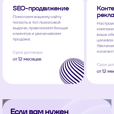
SEO-продвижение
Конте
рекл
Помогаем вашему сайту
попасть в топ поисковой
Настраи
выдачи, привлекаем больше
кампании
клиентов и увеличиваем
ваши об
продажи.
целевая 
Увеличи
количест
Срок договора
от 12 месяцев
Срок до
от 12 м
Если вам нужен