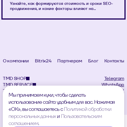
Узнайте, как формируются стоимость и сроки SEO-
продвижения, и какие факторы влияют на...
О компании
Bitrix24
Партнерам
Блог
Контакты
TMD SHOP
Telegram
TMD SERVICE
WhatsApp
TMD LANDING
MAX
Мы принимаем куки, чтобы сделать
использование сайта удобным для вас. Нажимая
«ОК», вы соглашаетесь с
Политикой обработки
персональных данных
и
Пользовательским
Согласие на обработку персональных данных
соглашением
.
Политика обработки персональных данных