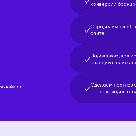
конверсии бронир
Определим ошибки
сайте
Подскажем, как и
позиций в поиско
Сделаем прогноз 
альнейшее
роста доходов оте