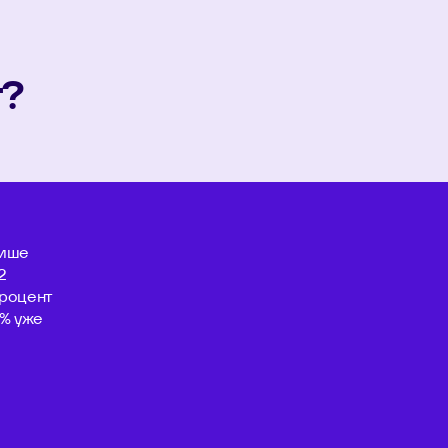
т?
нише
2
процент
2% уже