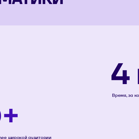
4
Время, за к
0+
олее широкой аудитории