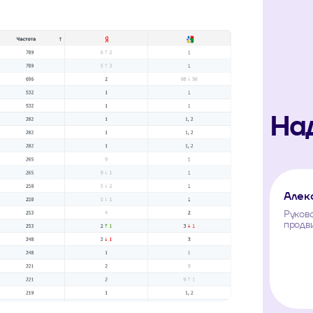
Над
Алек
Руково
продв