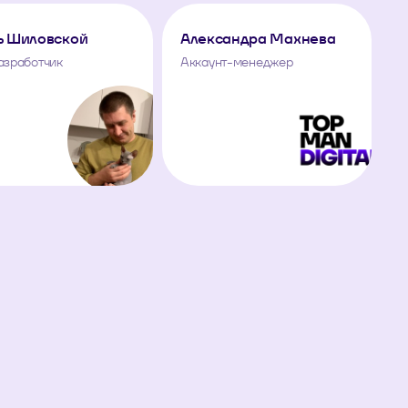
ь Шиловской
Александра Махнева
азработчик
Аккаунт-менеджер