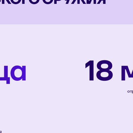
ца
18 
от
я