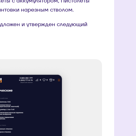
леты с аккумулятором, Пистолеты
интовки нарезным стволом.
едложен и утвержден следующий