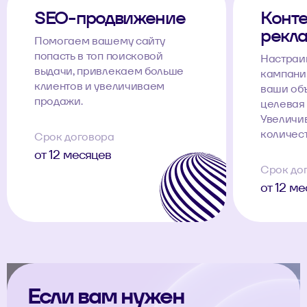
SEO-продвижение
Конте
рекл
Помогаем вашему сайту
попасть в топ поисковой
Настраи
выдачи, привлекаем больше
кампании
клиентов и увеличиваем
ваши об
продажи.
целевая 
Увеличи
количест
Срок договора
от 12 месяцев
Срок до
от 12 м
Если вам нужен