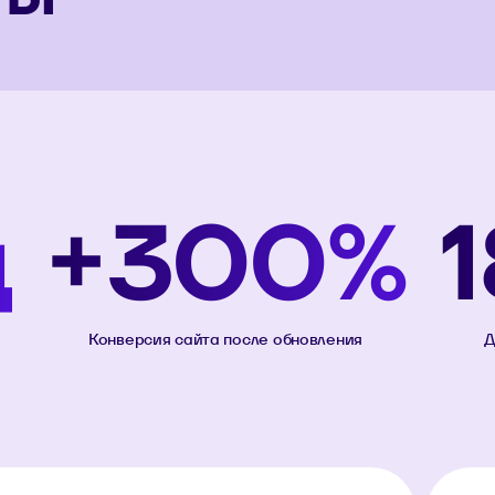
ц
+300%
1
Конверсия сайта после обновления
Д