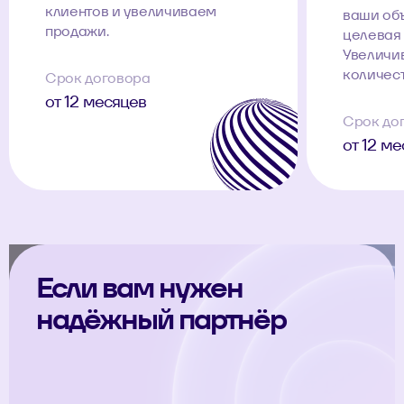
клиентов и увеличиваем
ваши об
продажи.
целевая 
Увеличи
количест
Срок договора
от 12 месяцев
Срок до
от 12 м
Если вам нужен
надёжный партнёр